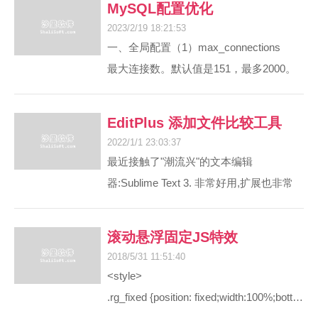
MySQL配置优化
有另一种生成excel文件的方式就是通过
TLS 1.0，下面我们给
2023/2/19 18:21:53
html和css快速导出数据同时并能设置样
windows server 2008 r2 的IIS添加上
一、全局配置（1）max_connections
式，使用这种方式有两个优点：1是速度
TLS 1.2
最大连接数。默认值是151，最多2000。
快，2是不需安装excel支持。
准备：
如果服务器的并发连接请求量比较大，建
当使用这种方法导出文件时,有时会遇
服务器已经安装好
议调高此值，以增加并行连接数量。但是
到一个问题，就是导出的Excel经常会把我
EditPlus 添加文件比较工具
windows server 2008 r2 + iis + php，配置
如果连接数越多，介于MySQL会为每个连
们的数据自动识别为其他格式，例如只有
2022/1/1 23:03:37
好网站可以正常打开访问
winmerge
接提供连接缓冲区，就会开销越多的内
纯数字的字段在导
最近接触了"潮流兴"的文本编辑
域名申请好单域名SSL域名证书IIS版。
存，所以要适当调整该值。
器:Sublime Text 3. 非常好用,扩展也非常
网站访问证书显示：
查看最大连接数
多,比如js美化,json美化,js自动完成,语法提
mysql> SHOW VARIABLES LIKE 'max_connections';
示等等. 但是一直以来都是在用Editplus.毕
下面开始配置TLS1.2
滚动悬浮固定JS特效
查看响应的连接数
竟有些感情,多少舍不得.
下面开始给IIS配置TLS1.2(有三种方法，
2018/5/31 11:51:40
mysql> SHOW STATUS LIKE 'max%connections';
当初寻找替代品是因为editplus没有文
选其中一种就可以了)
<style>
max_used_connections / max_connections *
件比较功能.在网络上面找插件教程的,但
方法一：
.rg_fixed {position: fixed;width:100%;bottom:80px;_position:absolute;_bottom:auto;_top:expression(eval(document.documentElement.scrollTop)+3);}
是打死你都也找不到啊o(╥﹏╥)o.用了几天
手动修改注册表