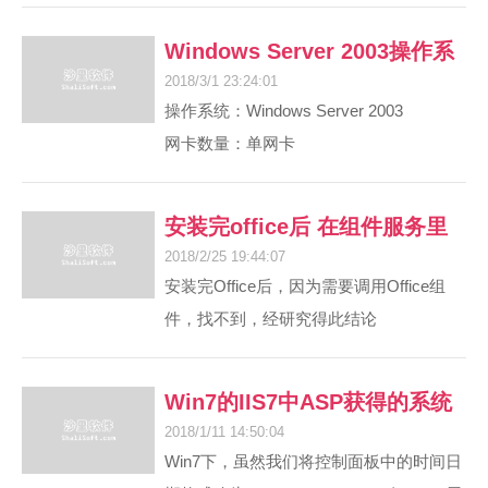
</style>
的sb text之后想想,Editplus自定义工具还
打开注册
Windows Server 2003操作系
是能用的.这不?下面就说说我自己的
//滚动顶部判断
2018/3/1 23:24:01
Editplus集成文件比较工具过程.
统单网卡搭建VPN服务器
<script>
操作系统：Windows Server 2003
在网上搜索文件比较软件.有一堆,但是作
var bdggrgtop=$(".Footer-top").offset().top;
网卡数量：单网卡
为Editplus插件的,有两个要求.①体积小,功
$(window).scroll(function(){console.log(
内 容：搭建VPN服务器
能全②中国
======================================
安装完office后 在组件服务里
第一、配置VPN访问
2018/2/25 19:44:07
DCOM配置中找不到
（1）配置并启用路由和远程访问
安装完Office后，因为需要调用Office组
件，找不到，经研究得此结论
（2）下一步
Win7的IIS7中ASP获得的系统
这个主要是64位系统的问题，excel是32位
2018/1/11 14:50:04
日期格式为斜杠和去掉星期的
的组件，所以在正常的系统组件服务里是
Win7下，虽然我们将控制面板中的时间日
看不到的 可以通过在运行里面输