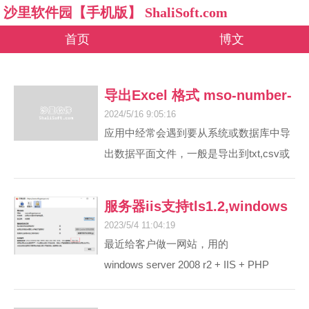
沙里软件园【手机版】 ShaliSoft.com
首页
博文
导出Excel 格式 mso-number-
2024/5/16 9:05:16
format
应用中经常会遇到要从系统或数据库中导
出数据平面文件，一般是导出到txt,csv或
excel。txt和csv一般用在系统间的数据交
换，而 excel一般有较好的显示效果，可
服务器iis支持tls1.2,windows
以按照一定的模板导出，导出就不用再排
2023/5/4 11:04:19
server 2008 r2 中IIS启用TLS
版了，使用简单，如果是使用做报表一般
最近给客户做一网站，用的
都导出excel文件。
1.2（安装SSL后用TLS 1.2）
windows server 2008 r2 + IIS + PHP
域名要用SSL,SSL要TLS 1.2，但是
但是使用com组件导出到Excel数据很慢，
windows2008 iis 默认的最高只有