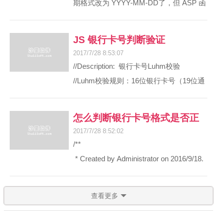
解决办法
期格式改为 YYYY-MM-DD了，但 ASP 函
（3）自定义配置
入 comexp.msc -32 来打开32位的组件服
数NOW()或DATE()取得的日期还是带/的
务，在里就能看到excel组件了
格式。
JS 银行卡号判断验证
我们可以通过更改注册表来解决这个问
（4）VPN访问
2017/7/28 8:53:07
题：
（5）选择“是”
//Description: 银行卡号Luhm校验
regedit打开注册表，进入到
//Luhm校验规则：16位银行卡号（19位通
[HKEY_USERS\.DEFAULT\Control Panel\Inte
用）:
然后
（6）完成
// 1.将未带校验位的 15（或18）位卡号从
1、Asp.net中建立
怎么判断银行卡号格式是否正
1、将键 sDate 的值由 / 改为 -
右依次编号 1 到 15（18），位于奇数位号
Microsoft.Office.Interop.Word.Application
2017/7/28 8:52:02
2、将键 sShortDate 的值由 yyyy/M/d 改
确？
上的数字乘以 2。
时出现 “ 拒绝访问 ” 错误
/**
为 yyyy-M-d （注：如果是
（7）配置完后的主界面
// 2.将奇位乘积的个十位全部相加，再加
项目中要实现在服务器端打开一个Word模
* Created by Administrator on 2016/9/18.
yyyy/M/d dddd，这后面的dddd即表示星
上所有偶数位上的数字。
版文件，修改其内容后再下载到客户端使
* 验证银行卡格式是否正确
期，如不想显示星期，删除即可。）
// 3.将加法和加上校验位能被 10 整除。
用，在Asp.net页面中建立
*/
3、重启IIS即可。
二、配置静态IP地址
查看更多
//方法步骤很清晰，易理解，需要在页面
Microsoft.Office.Interop.Word.App
public class CheckIdCard {
（1）选择“HI（本机）”，右键“属性”
引用Jquery.js
/**