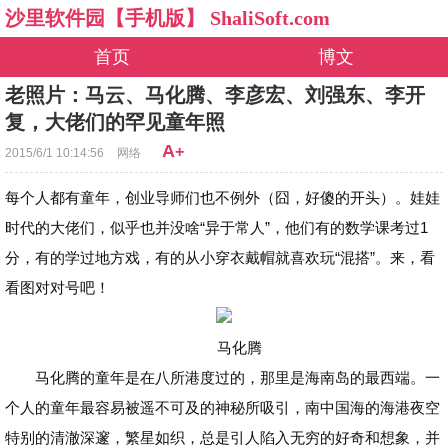
沙里软件园【手机版】 ShaliSoft.com
首页
博文
老照片：马云、马化腾、李彦宏、刘强东、李开
复，大佬们的罕见童年照
A
+
2015/6/1 10:14:56
网络
每个人都有童年，创业导师们也不例外（囧，好傻的开头）。娃娃
时代的大佬们，似乎也并没啥“异于常人”，他们有的数学课考过1
分，有的学过地方戏，有的从小穿衣戴帽就喜欢玩“混搭”。来，看
看图对对号吧！
马化腾
马化腾的童年是在八所港度过的，那里是海南岛的最西端。一
个人的童年最容易被遥不可及的神秘所吸引，南中国海的海港夜空
特别的清澈深邃，繁星如织，总是引人陷入无穷的好奇和想象，并