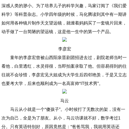
深感人类的渺小。为了培养儿子的科学兴趣，马家订阅了《我们爱
科学》等科普杂志。小学四年级的时候，马化腾读到其中有一期讲
如何用各种镜片制作天文望远镜，就缠着妈妈买了一套镜片回来，
动手做了一台简陋的望远镜，这是他一生中的第一个产品。
李彦宏
童年的李彦宏曾被山西阳泉晋剧团招进去过，剧院老师当时一
看他，白里透红，水灵得很，当即拍案录取了他。但容易得到的往
往就不会珍惜，李彦宏见大姐成为大学生后四邻艳羡，于是又立志
也要考大学，后来也顺利成为一名高富帅“IT技术男”。
马云
马云从小就是一个“傻孩子”。小时候打了无数次的架，没有一
次为自己，全是为了朋友。从小，马云功课就不好，数学考过1
分。只有英语特别好，原因竟然是：“爸爸骂我，我就用英语还