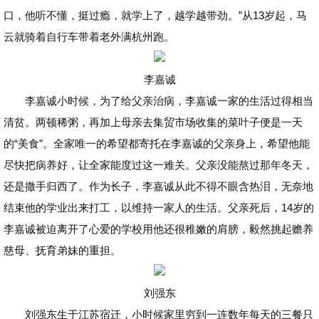
口，他听不懂，挺过瘾，就学上了，越学越带劲。”从13岁起，马
云就骑着自行车带着老外满杭州跑。
李嘉诚
李嘉诚小时候，为了给父亲治病，李嘉诚一家的生活过得相当
清贫。两顿稀粥，再加上母亲去集贸市场收集的菜叶子便是一天
的“美食”。全家唯一的希望都寄托在李嘉诚的父亲身上，希望他能
尽快把病养好，让全家能度过这一难关。父亲没能熬过那年冬天，
还是撒手归西了。作为长子，李嘉诚从此不得不眼含热泪，无奈地
结束他的学业出来打工，以维持一家人的生活。父亲死后，14岁的
李嘉诚被迫离开了心爱的学校用他还很稚嫩的肩膀，毅然挑起赡养
慈母、抚育弟妹的重担。
刘强东
刘强东生于江苏宿迁，小时候家里穷到一连数年每天的三餐只