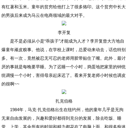
有红薯和玉米。童年的贫穷给他打上了很多烙印。这个贫穷中长大
的男孩后来成为马云在电商领域的最大对手。
李开复
是不是必须从小是“乖孩子”才能成为人才？李开复曾大方地自
爆童年顽皮糗事。他说，在学校上课时，总爱动来动去，话也特别
多。有一次，竟然被忍无可忍的老师用胶带贴住了嘴。此外，最讨
厌的事就是每晚要早睡。为了迟睡一个小时，捣蛋地把家里的钟统
统调慢一个小时，害得母亲起床迟了。看来开复老师小时候也调皮
的很啊~~
扎克伯格
1984年，马克·扎克伯格出生在纽约州，他的童年几乎是无拘
无束自由发展的，兴趣和爱好都得到充分的发展，除去吃饭、睡
觉、上学，其余所有的时间和精力都花在了电脑上面。和很多痴迷