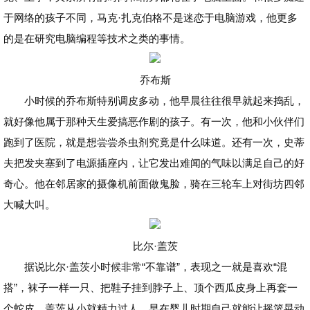
于网络的孩子不同，马克·扎克伯格不是迷恋于电脑游戏，他更多
的是在研究电脑编程等技术之类的事情。
乔布斯
小时候的乔布斯特别调皮多动，他早晨往往很早就起来捣乱，
就好像他属于那种天生爱搞恶作剧的孩子。有一次，他和小伙伴们
跑到了医院，就是想尝尝杀虫剂究竟是什么味道。还有一次，史蒂
夫把发夹塞到了电源插座内，让它发出难闻的气味以满足自己的好
奇心。他在邻居家的摄像机前面做鬼脸，骑在三轮车上对街坊四邻
大喊大叫。
比尔·盖茨
据说比尔·盖茨小时候非常“不靠谱”，表现之一就是喜欢“混
搭”，袜子一样一只、把鞋子挂到脖子上、顶个西瓜皮身上再套一
个蛇皮。盖茨从小就精力过人，早在婴儿时期自己就能让摇篮晃动